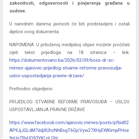
zakonitosti, odgovornosti i povjerenja građana u
sudove.
U narednim danima javnosti će biti predstavljeni i ostali
dijelovi ovog dokumenta.
NAPOMENA: U priloženoj medijskoj objavi možete pročitati
cijeli tekst prijedloga na 18 stranica – link:
https://dokumentovano.ba/2026/02/09/boss-dr-sc-
mirnes-ajanovic-prijedlog-stvarne-reforme-pravosudja-
uslov-uspostavljanja-pravne-drzave/
Prethodno objavljeno:
PRIJEDLOG STVARNE REFORME PRAVOSUĐA – USLOV
USPOSTAVLJANJA PRAVNE DRŽAVE
https://www.facebook.com/ajanovic.mirnes/posts/pfbid02
AP9JjJGLdM7ddjXUhzNhBsgT6GjcVyw27XHyEWKimpPHoe
9pUpTBvUQ93YKLnLGbl