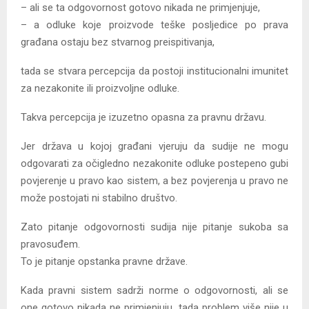
– ali se ta odgovornost gotovo nikada ne primjenjuje,
– a odluke koje proizvode teške posljedice po prava
građana ostaju bez stvarnog preispitivanja,
tada se stvara percepcija da postoji institucionalni imunitet
za nezakonite ili proizvoljne odluke.
Takva percepcija je izuzetno opasna za pravnu državu.
Jer država u kojoj građani vjeruju da sudije ne mogu
odgovarati za očigledno nezakonite odluke postepeno gubi
povjerenje u pravo kao sistem, a bez povjerenja u pravo ne
može postojati ni stabilno društvo.
Zato pitanje odgovornosti sudija nije pitanje sukoba sa
pravosuđem.
To je pitanje opstanka pravne države.
Kada pravni sistem sadrži norme o odgovornosti, ali se
one gotovo nikada ne primjenjuju, tada problem više nije u