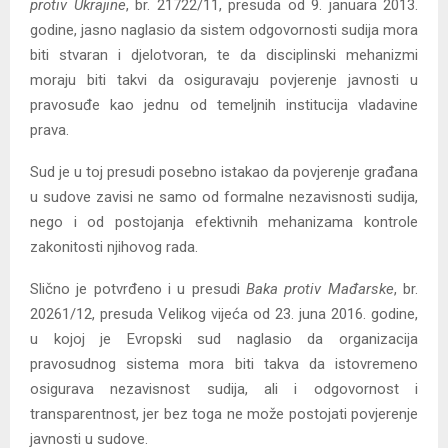
protiv Ukrajine
, br. 21722/11, presuda od 9. januara 2013.
godine, jasno naglasio da sistem odgovornosti sudija mora
biti stvaran i djelotvoran, te da disciplinski mehanizmi
moraju biti takvi da osiguravaju povjerenje javnosti u
pravosuđe kao jednu od temeljnih institucija vladavine
prava.
Sud je u toj presudi posebno istakao da povjerenje građana
u sudove zavisi ne samo od formalne nezavisnosti sudija,
nego i od postojanja efektivnih mehanizama kontrole
zakonitosti njihovog rada.
Slično je potvrđeno i u presudi
Baka protiv Mađarske
, br.
20261/12, presuda Velikog vijeća od 23. juna 2016. godine,
u kojoj je Evropski sud naglasio da organizacija
pravosudnog sistema mora biti takva da istovremeno
osigurava nezavisnost sudija, ali i odgovornost i
transparentnost, jer bez toga ne može postojati povjerenje
javnosti u sudove.