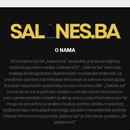
O NAMA
Informativni portal „Salines.ba“ nasljednik je prepoznatljivog
tuzlanskog online medija „Salines.info“. „Salines.ba“ nastavlja
tradiciju beskrupulozne objektivnosti i novinarske hrabrosti, sa
posebnim osvrtom na tretiranje tema koje se odnose na korupciju,
kriminal i nepotizam zvaničnika na svim nivoima u BiH. „Salines.ba“
pruža šansu za angažman i praksu u istraživačkom novinarstvu
svim zainteresiranim mladim ljudima, a kroz ovaj informativni portal
mogu se ostvariti kroz praksu i budući urednici deska, marketing
službenici kao i entuzijasti koji mogu zauzeti i menadžerske pozicije.
Vlasnik Informativnog portala „Salines.ba“ je Udruženje građana „Bh
solidarnost“.