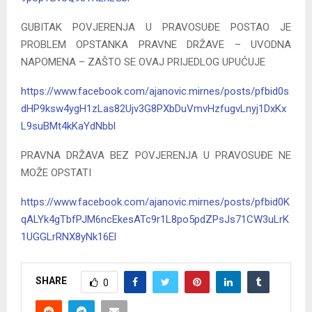
GUBITAK POVJERENJA U PRAVOSUĐE POSTAO JE
PROBLEM OPSTANKA PRAVNE DRŽAVE – UVODNA
NAPOMENA – ZAŠTO SE OVAJ PRIJEDLOG UPUĆUJE
https://www.facebook.com/ajanovic.mirnes/posts/pfbid0s
dHP9ksw4ygH1zLas82Ujv3G8PXbDuVmvHzfugvLnyj1DxKx
L9suBMt4kKaYdNbbl
PRAVNA DRŽAVA BEZ POVJERENJA U PRAVOSUĐE NE
MOŽE OPSTATI
https://www.facebook.com/ajanovic.mirnes/posts/pfbid0K
qALYk4gTbfPJM6ncEkesATc9r1L8po5pdZPsJs71CW3uLrK
1UGGLrRNX8yNk16El
SHARE
0