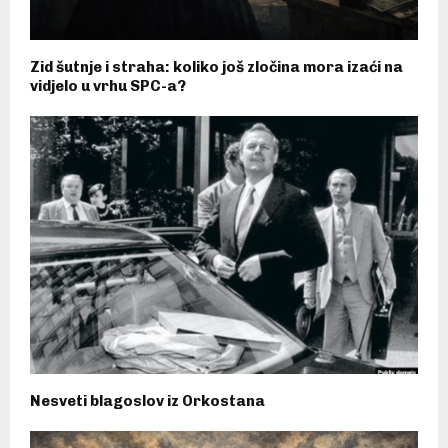
Zid šutnje i straha: koliko još zločina mora izaći na
vidjelo u vrhu SPC-a?
Nesveti blagoslov iz Orkostana