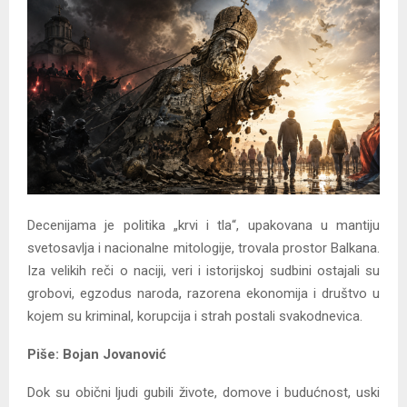
Y
M
E
N
U
Decenijama je politika „krvi i tla“, upakovana u mantiju
svetosavlja i nacionalne mitologije, trovala prostor Balkana.
Iza velikih reči o naciji, veri i istorijskoj sudbini ostajali su
grobovi, egzodus naroda, razorena ekonomija i društvo u
kojem su kriminal, korupcija i strah postali svakodnevica.
Piše: Bojan Jovanović
Dok su obični ljudi gubili živote, domove i budućnost, uski