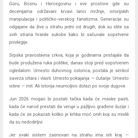
Goru, Bosnu i Hercegovinu i sve prostore gde su
decenijama održavani krvavi lanci mržnje, istorijskih
manipulacija i političko-verskog fanatizma. Generacije su
odgajane da žive u strahu jedni od drugih, dok su elite sa
svih strana hranile sukobe kako bi sačuvale sopstvene
privilegije.
Srpska pravoslavna crkva, koja je godinama pristajala da
bude produžena ruka politike, danas stoji pred sopstvenim
ogledalom. Umesto duhovnog oslonca, postala je simbol
saveza oltara i vlasti. Umesto pokajanja — ćutanje. Umesto
istine — mit. Ali istorija neumoljivo dolazi po svoje dugove.
Jun 2026 mogao bi postati tačka kada će maske pasti,
kada će narod prestati da veruje u pažljivo građene iluzije i
kada će se pokazati koliko je krhka moć onih koji su mislili
da su nedodirljivi.
Jer svaki sistem zasnovan na strahu ima isti kraj —