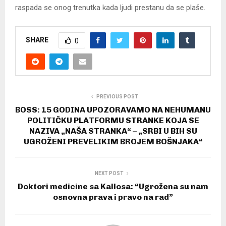
raspada se onog trenutka kada ljudi prestanu da se plaše.
SHARE
0
PREVIOUS POST
BOSS: 15 GODINA UPOZORAVAMO NA NEHUMANU
POLITIČKU PLATFORMU STRANKE KOJA SE
NAZIVA „NAŠA STRANKA“ – „SRBI U BIH SU
UGROŽENI PREVELIKIM BROJEM BOŠNJAKA“
NEXT POST
Doktori medicine sa Kallosa: “Ugrožena su nam
osnovna prava i pravo na rad”