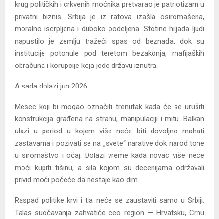
krug političkih i crkvenih moćnika pretvarao je patriotizam u
privatni biznis. Srbija je iz ratova izašla osiromašena,
moralno iscrpljena i duboko podeljena. Stotine hiljada ljudi
napustilo je zemlju tražeći spas od beznađa, dok su
institucije potonule pod teretom bezakonja, mafijaških
obračuna i korupcije koja jede državu iznutra.
A sada dolazi jun 2026.
Mesec koji bi mogao označiti trenutak kada će se urušiti
konstrukcija građena na strahu, manipulaciji i mitu. Balkan
ulazi u period u kojem više neće biti dovoljno mahati
zastavama i pozivati se na „svete“ narative dok narod tone
u siromaštvo i očaj. Dolazi vreme kada novac više neće
moći kupiti tišinu, a sila kojom su decenijama održavali
privid moći počeće da nestaje kao dim.
Raspad politike krvi i tla neće se zaustaviti samo u Srbiji.
Talas suočavanja zahvatiće ceo region — Hrvatsku, Crnu