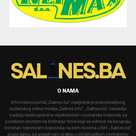
O NAMA
Informativni portal „Salines.ba“ nasljednik je prepoznatljivog
tuzlanskog online medija „Salines.info“. „Salines.ba“ nastavlja
tradiciju beskrupulozne objektivnosti i novinarske hrabrosti, sa
posebnim osvrtom na tretiranje tema koje se odnose na korupciju,
kriminal i nepotizam zvaničnika na svim nivoima u BiH. „Salines.ba“
pruža šansu za angažman i praksu u istraživačkom novinarstvu