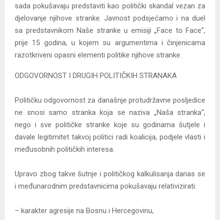
sada pokušavaju predstaviti kao politički skandal vezan za
djelovanje njihove stranke. Javnost podsjećamo i na duel
sa predstavnikom Naše stranke u emisiji „Face to Face“,
prije 15 godina, u kojem su argumentima i činjenicama
razotkriveni opasni elementi politike njihove stranke.
ODGOVORNOST I DRUGIH POLITIČKIH STRANAKA
Političku odgovornost za današnje protudržavne posljedice
ne snosi samo stranka koja se naziva „Naša stranka“,
nego i sve političke stranke koje su godinama šutjele i
davale legitimitet takvoj politici radi koalicija, podjele vlasti i
međusobnih političkih interesa.
Upravo zbog takve šutnje i političkog kalkulisanja danas se
i međunarodnim predstavnicima pokušavaju relativizirati:
– karakter agresije na Bosnu i Hercegovinu,