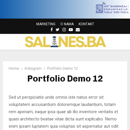
MARKETING
O NAMA
KONTAKT
F
T
I
Y
E
a
w
n
o
m
P
c
i
s
u
a
e
t
t
t
i
b
t
a
u
l
R
o
e
g
b
o
r
r
e
Home
Instagram
Portfolio Demo 12
I
k
a
Portfolio Demo 12
m
M
Sed ut perspiciatis unde omnis iste natus error sit
A
voluptatem accusantium doloremque laudantium, totam
rem aperiam, eaque ipsa quae ab illo inventore veritatis et
R
quasi architecto beatae vitae dicta sunt explicabo. Nemo
enim ipsam luptatem quia voluptas sit aspernatur aut odit