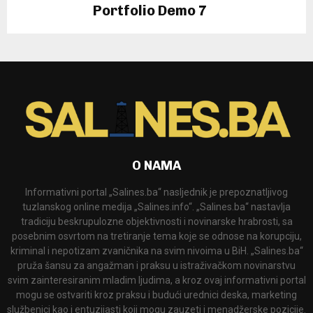
Portfolio Demo 7
Design, Instagram
O NAMA
Informativni portal „Salines.ba“ nasljednik je prepoznatljivog
tuzlanskog online medija „Salines.info“. „Salines.ba“ nastavlja
tradiciju beskrupulozne objektivnosti i novinarske hrabrosti, sa
posebnim osvrtom na tretiranje tema koje se odnose na korupciju,
kriminal i nepotizam zvaničnika na svim nivoima u BiH. „Salines.ba“
pruža šansu za angažman i praksu u istraživačkom novinarstvu
svim zainteresiranim mladim ljudima, a kroz ovaj informativni portal
mogu se ostvariti kroz praksu i budući urednici deska, marketing
službenici kao i entuzijasti koji mogu zauzeti i menadžerske pozicije.