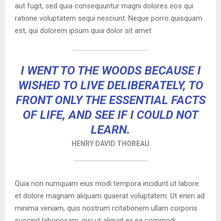
aut fugit, sed quia consequuntur magni dolores eos qui
Y
ratione voluptatem sequi nesciunt. Neque porro quisquam
est, qui dolorem ipsum quia dolor sit amet
M
E
I WENT TO THE WOODS BECAUSE I
WISHED TO LIVE DELIBERATELY, TO
N
FRONT ONLY THE ESSENTIAL FACTS
OF LIFE, AND SEE IF I COULD NOT
U
LEARN.
HENRY DAVID THOREAU
Quia non numquam eius modi tempora incidunt ut labore
et dolore magnam aliquam quaerat voluptatem. Ut enim ad
minima veniam, quis nostrum rcitationem ullam corporis
suscipit laboriosam, nisi ut aliquid ex ea commodi