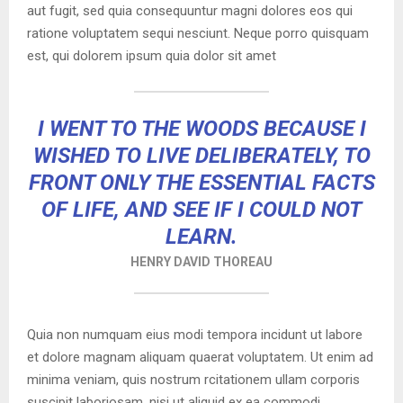
aut fugit, sed quia consequuntur magni dolores eos qui
Y
ratione voluptatem sequi nesciunt. Neque porro quisquam
est, qui dolorem ipsum quia dolor sit amet
M
E
I WENT TO THE WOODS BECAUSE I
WISHED TO LIVE DELIBERATELY, TO
N
FRONT ONLY THE ESSENTIAL FACTS
OF LIFE, AND SEE IF I COULD NOT
U
LEARN.
HENRY DAVID THOREAU
Quia non numquam eius modi tempora incidunt ut labore
et dolore magnam aliquam quaerat voluptatem. Ut enim ad
minima veniam, quis nostrum rcitationem ullam corporis
suscipit laboriosam, nisi ut aliquid ex ea commodi