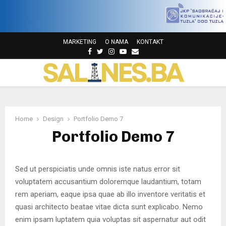
MARKETING
O NAMA
KONTAKT
F
T
I
Y
E
a
w
n
o
m
P
c
i
s
u
a
e
t
t
t
i
b
t
a
u
l
R
o
e
g
b
o
r
r
e
Home
Design
Portfolio Demo 7
I
k
a
Portfolio Demo 7
m
M
Sed ut perspiciatis unde omnis iste natus error sit
A
voluptatem accusantium doloremque laudantium, totam
rem aperiam, eaque ipsa quae ab illo inventore veritatis et
R
quasi architecto beatae vitae dicta sunt explicabo. Nemo
enim ipsam luptatem quia voluptas sit aspernatur aut odit