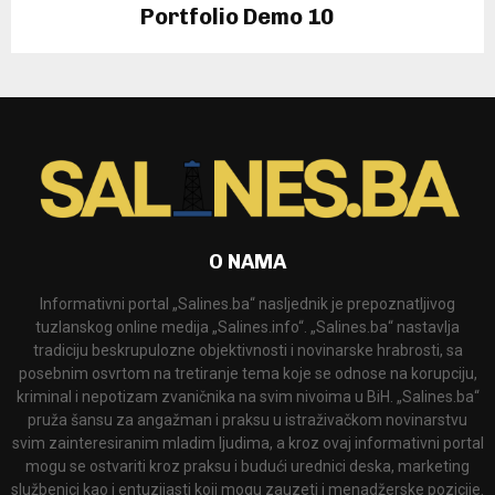
Portfolio Demo 10
Instagram
O NAMA
Informativni portal „Salines.ba“ nasljednik je prepoznatljivog
tuzlanskog online medija „Salines.info“. „Salines.ba“ nastavlja
tradiciju beskrupulozne objektivnosti i novinarske hrabrosti, sa
posebnim osvrtom na tretiranje tema koje se odnose na korupciju,
kriminal i nepotizam zvaničnika na svim nivoima u BiH. „Salines.ba“
pruža šansu za angažman i praksu u istraživačkom novinarstvu
svim zainteresiranim mladim ljudima, a kroz ovaj informativni portal
mogu se ostvariti kroz praksu i budući urednici deska, marketing
službenici kao i entuzijasti koji mogu zauzeti i menadžerske pozicije.