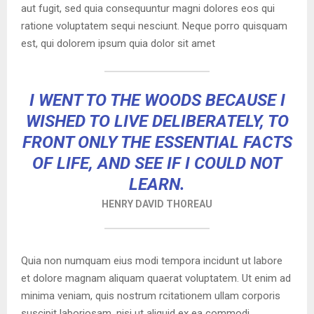
aut fugit, sed quia consequuntur magni dolores eos qui
Y
ratione voluptatem sequi nesciunt. Neque porro quisquam
est, qui dolorem ipsum quia dolor sit amet
M
E
I WENT TO THE WOODS BECAUSE I
WISHED TO LIVE DELIBERATELY, TO
N
FRONT ONLY THE ESSENTIAL FACTS
OF LIFE, AND SEE IF I COULD NOT
U
LEARN.
HENRY DAVID THOREAU
Quia non numquam eius modi tempora incidunt ut labore
et dolore magnam aliquam quaerat voluptatem. Ut enim ad
minima veniam, quis nostrum rcitationem ullam corporis
suscipit laboriosam, nisi ut aliquid ex ea commodi