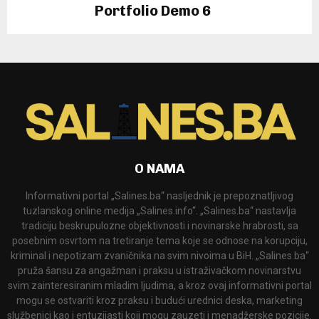
Portfolio Demo 6
Photography, Prints
O NAMA
Informativni portal „Salines.ba“ nasljednik je prepoznatljivog
tuzlanskog online medija „Salines.info“. „Salines.ba“ nastavlja
tradiciju beskrupulozne objektivnosti i novinarske hrabrosti, sa
posebnim osvrtom na tretiranje tema koje se odnose na korupciju,
kriminal i nepotizam zvaničnika na svim nivoima u BiH. „Salines.ba“
pruža šansu za angažman i praksu u istraživačkom novinarstvu
svim zainteresiranim mladim ljudima, a kroz ovaj informativni portal
mogu se ostvariti kroz praksu i budući urednici deska, marketing
službenici kao i entuzijasti koji mogu zauzeti i menadžerske pozicije.