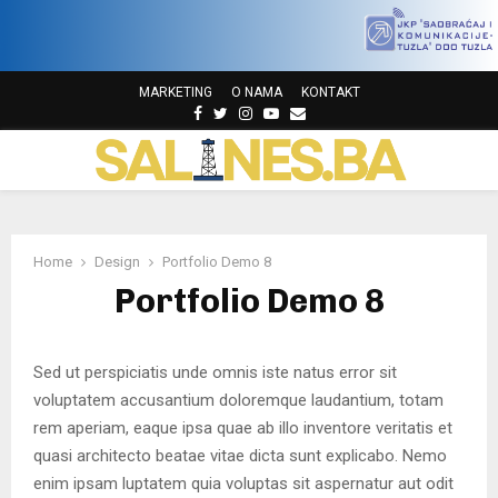
MARKETING
O NAMA
KONTAKT
F
T
I
Y
E
a
w
n
o
m
P
c
i
s
u
a
e
t
t
t
i
b
t
a
u
l
R
o
e
g
b
o
r
r
e
Home
Design
Portfolio Demo 8
I
k
a
Portfolio Demo 8
m
M
Sed ut perspiciatis unde omnis iste natus error sit
A
voluptatem accusantium doloremque laudantium, totam
rem aperiam, eaque ipsa quae ab illo inventore veritatis et
R
quasi architecto beatae vitae dicta sunt explicabo. Nemo
enim ipsam luptatem quia voluptas sit aspernatur aut odit