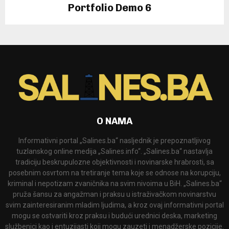
Portfolio Demo 6
Photography, Prints
O NAMA
Informativni portal „Salines.ba“ nasljednik je prepoznatljivog
tuzlanskog online medija „Salines.info“. „Salines.ba“ nastavlja
tradiciju beskrupulozne objektivnosti i novinarske hrabrosti, sa
posebnim osvrtom na tretiranje tema koje se odnose na korupciju,
kriminal i nepotizam zvaničnika na svim nivoima u BiH. „Salines.ba“
pruža šansu za angažman i praksu u istraživačkom novinarstvu
svim zainteresiranim mladim ljudima, a kroz ovaj informativni portal
mogu se ostvariti kroz praksu i budući urednici deska, marketing
službenici kao i entuzijasti koji mogu zauzeti i menadžerske pozicije.