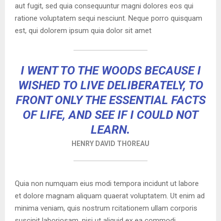
aut fugit, sed quia consequuntur magni dolores eos qui
Y
ratione voluptatem sequi nesciunt. Neque porro quisquam
est, qui dolorem ipsum quia dolor sit amet
M
E
I WENT TO THE WOODS BECAUSE I
WISHED TO LIVE DELIBERATELY, TO
N
FRONT ONLY THE ESSENTIAL FACTS
OF LIFE, AND SEE IF I COULD NOT
U
LEARN.
HENRY DAVID THOREAU
Quia non numquam eius modi tempora incidunt ut labore
et dolore magnam aliquam quaerat voluptatem. Ut enim ad
minima veniam, quis nostrum rcitationem ullam corporis
suscipit laboriosam, nisi ut aliquid ex ea commodi