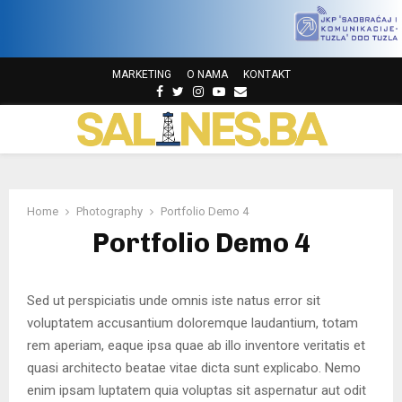
MARKETING
O NAMA
KONTAKT
F
T
I
Y
E
a
w
n
o
m
P
c
i
s
u
a
e
t
t
t
i
b
t
a
u
l
R
o
e
g
b
o
r
r
e
Home
Photography
Portfolio Demo 4
I
k
a
Portfolio Demo 4
m
M
Sed ut perspiciatis unde omnis iste natus error sit
A
voluptatem accusantium doloremque laudantium, totam
rem aperiam, eaque ipsa quae ab illo inventore veritatis et
R
quasi architecto beatae vitae dicta sunt explicabo. Nemo
enim ipsam luptatem quia voluptas sit aspernatur aut odit