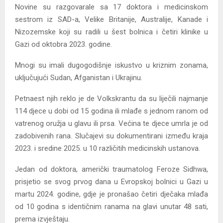
Novine su razgovarale sa 17 doktora i medicinskom
sestrom iz SAD-a, Velike Britanije, Australije, Kanade i
Nizozemske koji su radili u šest bolnica i četiri klinike u
Gazi od oktobra 2023. godine.
Mnogi su imali dugogodišnje iskustvo u kriznim zonama,
uključujući Sudan, Afganistan i Ukrajinu.
Petnaest njih reklo je de Volkskrantu da su liječili najmanje
114 djece u dobi od 15 godina ili mlađe s jednom ranom od
vatrenog oružja u glavu ili prsa. Većina te djece umrla je od
zadobivenih rana. Slučajevi su dokumentirani između kraja
2023. i sredine 2025. u 10 različitih medicinskih ustanova.
Jedan od doktora, američki traumatolog Feroze Sidhwa,
prisjetio se svog prvog dana u Evropskoj bolnici u Gazi u
martu 2024. godine, gdje je pronašao četiri dječaka mlađa
od 10 godina s identičnim ranama na glavi unutar 48 sati,
prema izvještaju.