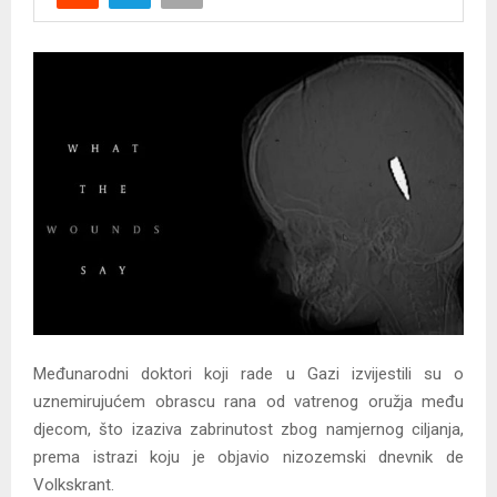
Y
M
E
N
U
Međunarodni doktori koji rade u Gazi izvijestili su o
uznemirujućem obrascu rana od vatrenog oružja među
djecom, što izaziva zabrinutost zbog namjernog ciljanja,
prema istrazi koju je objavio nizozemski dnevnik de
Volkskrant.