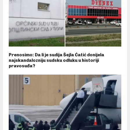
Prenosimo: Da li je sudija Šejla Ćatić donijela
najskandalozniju sudsku odluku u historiji
pravosuđa?