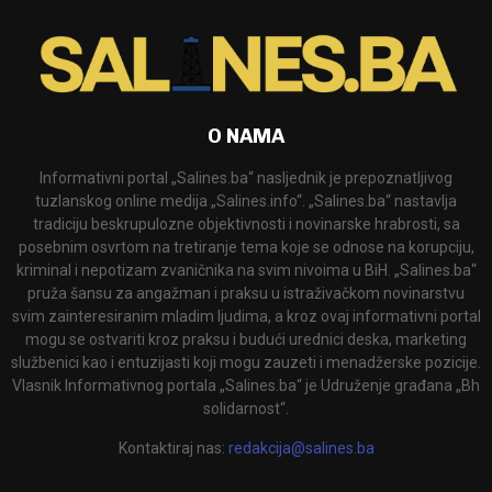
O NAMA
Informativni portal „Salines.ba“ nasljednik je prepoznatljivog
tuzlanskog online medija „Salines.info“. „Salines.ba“ nastavlja
tradiciju beskrupulozne objektivnosti i novinarske hrabrosti, sa
posebnim osvrtom na tretiranje tema koje se odnose na korupciju,
kriminal i nepotizam zvaničnika na svim nivoima u BiH. „Salines.ba“
pruža šansu za angažman i praksu u istraživačkom novinarstvu
svim zainteresiranim mladim ljudima, a kroz ovaj informativni portal
mogu se ostvariti kroz praksu i budući urednici deska, marketing
službenici kao i entuzijasti koji mogu zauzeti i menadžerske pozicije.
Vlasnik Informativnog portala „Salines.ba“ je Udruženje građana „Bh
solidarnost“.
Kontaktiraj nas:
redakcija@salines.ba