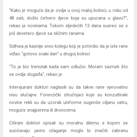
“Kako je moguće da je ovdje u ovoj maloj bolnici, u roku od
48 sati, došlo četvero djece koja su upucana u glavu?”,
rekao je novinama. Tokom sljedećih 13 dana susreo se s
još devetero djece sa sličnim ranama.
Sidhwa je kasnije sreo kolegu koji je potvrdio da je iste rane
viđao “gotovo svaki dan“ u drugoj bolnici.
“To je bio trenutak kada sam odlučio: Moram saznati što
se ovdje događa“, rekao je.
Intervjuirani doktori naglasili su da takve rane vjerovatno
nisu slučajne. Forenzički stručnjaci koje su konzultirale
novine rekli su da uzorak uniforme sugeriše ciljanu vatru,
moguće snajperima ili dronovima.
Citirani doktori opisali su moralnu dilemu s kojom se
suočavaju: javno izlaganje moglo bi značiti zabranu