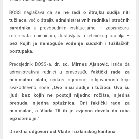
BOSS naglašava da se
ne radi o štrajku sudija niti
tužilaca
, već o štrajku
administrativnih radnika i stručnih
saradnika
u pravosudnim institucijama – zapisničara,
referenata, upisničara, dostavljača i tehničkog osoblja –
bez kojih je nemoguće vođenje sudskih i tužilačkih
postupaka
.
Predsjednik BOSS-a,
dr. sc. Mirnes Ajanović
, ističe da
administrativni radnici u pravosuđu
faktički rade za
minimalnu platu
, uprkos ogromnoj odgovornosti koju
svakodnevno nose. „
Ovo nisu sudije i tužioci. Ovo su
ljudi bez kojih ne postoji nijedno ročište, nijedna
presuda, nijedna optužnica. Oni faktički rade za
minimalac, a Vlada TK ih je svjesno dovela do ruba
egzistencije.
“
Direktna odgovornost Vlade Tuzlanskog kantona