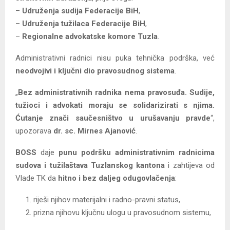
–
Udruženja sudija Federacije BiH
,
–
Udruženja tužilaca Federacije BiH
,
–
Regionalne advokatske komore Tuzla
.
Administrativni radnici nisu puka tehnička podrška, već
neodvojivi i ključni dio pravosudnog sistema
.
„
Bez administrativnih radnika nema pravosuđa. Sudije,
tužioci i advokati moraju se solidarizirati s njima.
Ćutanje znači saučesništvo u urušavanju pravde
“,
upozorava
dr. sc. Mirnes Ajanović
.
BOSS
daje
punu podršku administrativnim radnicima
sudova i tužilaštava Tuzlanskog kantona
i zahtijeva od
Vlade TK da
hitno i bez daljeg odugovlačenja
:
riješi njihov materijalni i radno-pravni status,
prizna njihovu ključnu ulogu u pravosudnom sistemu,