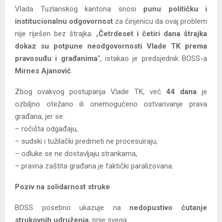
Vlada Tuzlanskog kantona snosi
punu političku i
institucionalnu odgovornost
za činjenicu da ovaj problem
nije riješen bez štrajka. „
Četrdeset i četiri dana štrajka
dokaz su potpune neodgovornosti Vlade TK prema
pravosuđu i građanima
“, istakao je predsjednik BOSS-a
Mirnes Ajanović
.
Zbog ovakvog postupanja Vlade TK, već
44 dana
je
ozbiljno otežano ili onemogućeno ostvarivanje prava
građana, jer se:
– ročišta odgađaju,
– sudski i tužilački predmeti ne procesuiraju,
– odluke se ne dostavljaju strankama,
– pravna zaštita građana je faktički paralizovana.
Poziv na solidarnost struke
BOSS posebno ukazuje na
nedopustivo ćutanje
strukovnih udruženja
, prije svega: