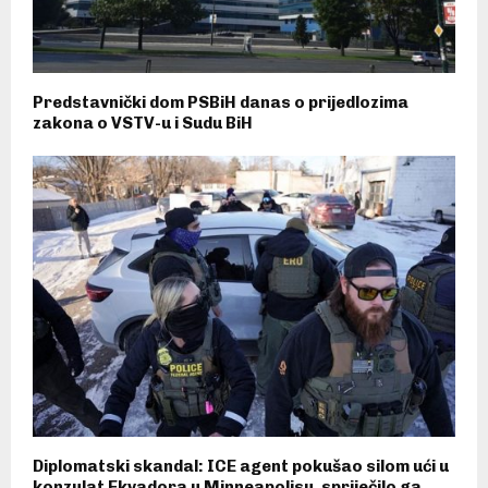
Predstavnički dom PSBiH danas o prijedlozima
zakona o VSTV-u i Sudu BiH
Diplomatski skandal: ICE agent pokušao silom ući u
konzulat Ekvadora u Minneapolisu, spriječilo ga