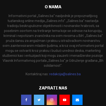
O NAMA
Informativni portal „Salines.ba“ nasljednik je prepoznatljivog
tuzlanskog online medija „Salines.info“. „Salines.ba“ nastavlja
tradiciju beskrupulozne objektivnosti i novinarske hrabrosti, sa
posebnim osvrtom na tretiranje tema koje se odnose na korupciju,
kriminal i nepotizam zvaničnika na svim nivoima u BiH. „Salines.ba“
pruža šansu za angažman i praksu u istraživačkom novinarstvu
svim zainteresiranim mladim ljudima, a kroz ovaj informativni portal
mogu se ostvariti kroz praksu i budući urednici deska, marketing
službenici kao i entuzijasti koji mogu zauzeti i menadžerske pozicije.
Vlasnik Informativnog portala „Salines.ba“ je Udruženje građana „Bh
solidarnost“.
Kontaktiraj nas:
redakcija@salines.ba
ZAPRATI NAS