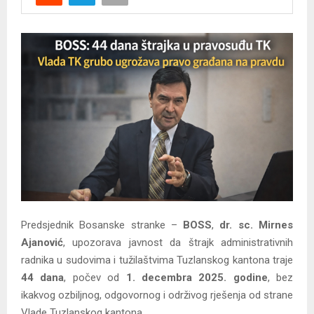
Y
M
E
N
U
Predsjednik Bosanske stranke –
BOSS
,
dr. sc. Mirnes
Ajanović
, upozorava javnost da štrajk administrativnih
radnika u sudovima i tužilaštvima Tuzlanskog kantona traje
44 dana
, počev od
1. decembra 2025. godine
, bez
ikakvog ozbiljnog, odgovornog i održivog rješenja od strane
Vlade Tuzlanskog kantona.