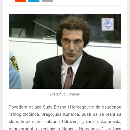
Y
M
E
N
U
Dragoljub Kunarac
Povodom odluke Suda Bosne i Hercegovine da osuđenog
ratnog zločinca, Dragoljuba Kunarca, pusti da se brani sa
slobode uz mjere zabrane, Udruženje „Tranzicijska pravda,
odgovornost i sjećanje u Bosni i Hercegovini“ izražava