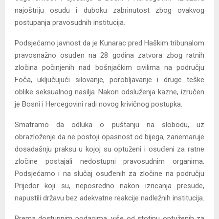
najoštriju osudu i duboku zabrinutost zbog ovakvog
postupanja pravosudnih institucija.
Podsjećamo javnost da je Kunarac pred Haškim tribunalom
pravosnažno osuđen na 28 godina zatvora zbog ratnih
zločina počinjenih nad bošnjačkim civilima na području
Foča, uključujući silovanje, porobljavanje i druge teške
oblike seksualnog nasilja. Nakon odsluženja kazne, izručen
je Bosni i Hercegovini radi novog krivičnog postupka.
Smatramo da odluka o puštanju na slobodu, uz
obrazloženje da ne postoji opasnost od bijega, zanemaruje
dosadašnju praksu u kojoj su optuženi i osuđeni za ratne
zločine postajali nedostupni pravosudnim organima.
Podsjećamo i na slučaj osuđenih za zločine na području
Prijedor koji su, neposredno nakon izricanja presude,
napustili državu bez adekvatne reakcije nadležnih institucija.
Prema dostupnim podacima, više od stotinu optuženih za