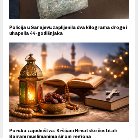
Policija u Sarajevu zaplijenila dva kilograma droge i
uhapsila 44-godišnjaka
Poruka zajedništva: Kršćani Hrvatske čestitali
Bajram muslimanima širom regiona