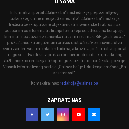
O NAMA
Informativni portal „Salines.ba“ nasljednik je prepoznatljivog
tuzlanskog online medija „Salines.info“. „Salines.ba“ nastavlja
tradiciju beskrupulozne objektivnosti i novinarske hrabrosti, sa
posebnim osvrtom na tretiranje tema koje se odnose na korupciju,
kriminal i nepotizam zvaničnika na svim nivoima u BiH. „Salines.ba“
pruža šansu za angažman i praksu u istraživačkom novinarstvu
svim zainteresiranim mladim ljudima, a kroz ovaj informativni portal
mogu se ostvariti kroz praksu i budući urednici deska, marketing
službenici kao i entuzijasti koji mogu zauzeti i menadžerske pozicije.
Vlasnik Informativnog portala „Salines.ba“ je Udruženje građana „Bh
solidarnost“.
Kontaktiraj nas:
redakcija@salines.ba
ZAPRATI NAS