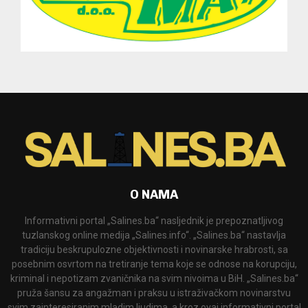
O NAMA
Informativni portal „Salines.ba“ nasljednik je prepoznatljivog
tuzlanskog online medija „Salines.info“. „Salines.ba“ nastavlja
tradiciju beskrupulozne objektivnosti i novinarske hrabrosti, sa
posebnim osvrtom na tretiranje tema koje se odnose na korupciju,
kriminal i nepotizam zvaničnika na svim nivoima u BiH. „Salines.ba“
pruža šansu za angažman i praksu u istraživačkom novinarstvu
svim zainteresiranim mladim ljudima, a kroz ovaj informativni portal