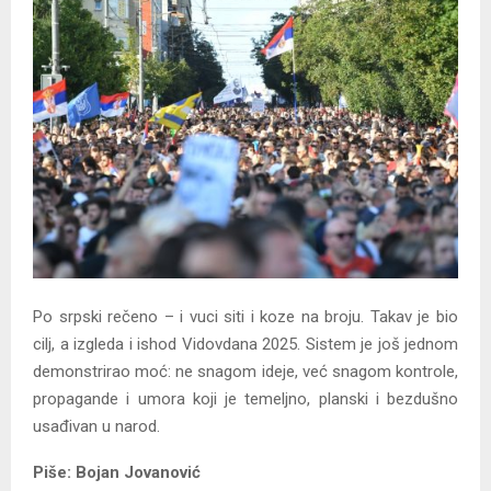
Y
M
E
N
U
Po srpski rečeno – i vuci siti i koze na broju. Takav je bio
cilj, a izgleda i ishod Vidovdana 2025. Sistem je još jednom
demonstrirao moć: ne snagom ideje, već snagom kontrole,
propagande i umora koji je temeljno, planski i bezdušno
usađivan u narod.
Piše: Bojan Jovanović