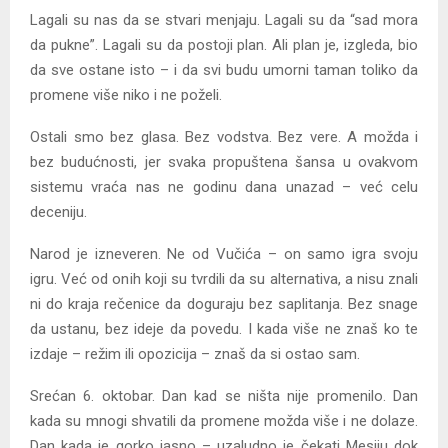
Lagali su nas da se stvari menjaju. Lagali su da “sad mora
da pukne”. Lagali su da postoji plan. Ali plan je, izgleda, bio
da sve ostane isto – i da svi budu umorni taman toliko da
promene više niko i ne poželi.
Ostali smo bez glasa. Bez vodstva. Bez vere. A možda i
bez budućnosti, jer svaka propuštena šansa u ovakvom
sistemu vraća nas ne godinu dana unazad – već celu
deceniju.
Narod je izneveren. Ne od Vučića – on samo igra svoju
igru. Već od onih koji su tvrdili da su alternativa, a nisu znali
ni do kraja rečenice da doguraju bez saplitanja. Bez snage
da ustanu, bez ideje da povedu. I kada više ne znaš ko te
izdaje – režim ili opozicija – znaš da si ostao sam.
Srećan 6. oktobar. Dan kad se ništa nije promenilo. Dan
kada su mnogi shvatili da promene možda više i ne dolaze.
Dan kada je gorko jasno – uzaludno je čekati Mesiju dok