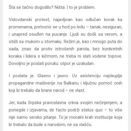
Šta se tačno dogodilo? Ništa. I to je problem.
Vidovdanski protest, najavljivan kao odlučan korak ka
promenama, pretvorio se u hod po ledu – tanak, nesiguran,
i unapred osuđen na pucanje. Ljudi su došli sa verom, a
otišli sa mukom u stomaku. Režim je, kao i mnogo puta do
sada, znao da protiv istrošenih parola, bez konkretnih
koraka i lidera s kičmom, ne treba ni slati vodene topove.
Dovoljno je poslati poruku: otpor je uzaludan.
I poslata je. Glasno i jasno. Uz asistenciju najskuplje
propagandne mašinerije na Balkanu i ključnu pomoć onih
koji bi trebalo da brane narod – ne vlast.
Jer, kada Srpska pravoslavna crkva svojim nečinjenjem, a
ponegde i izjavama, de facto podrži status quo – to više
nije samo versko pitanje. To je moralni krah institucije koja
bi trebalo da bude s narodom, ne sa vlašću.