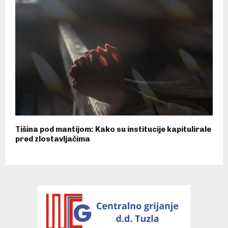
Tišina pod mantijom: Kako su institucije kapitulirale
pred zlostavljačima